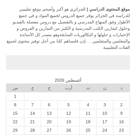
موقع المحتوى الدراسي
|
الجزائري هو أكبر وأضخم موقع تعليمي
للدراسة في الجزائر يوفر جميع الدروس لجميع المواد و في جميع
الأطوار وفق المنهاج المدرسي و بالتفصيل مع دروس مفصلة بالفيديو
وحلول لتمارين الكتب المدرسية و الكثير من التمارين و الفروض و
الإختبارات و حلولها و البكالوريات السابقةوهو مصدر كل الأساتذة
والمعلمين والمتعلمين ….إذن فلنساهم كلنا من أجل توفير محتوى لجميع
الفئات التعليمية
أغسطس 2026
د
ن
ث
أرب
خ
ج
س
1
8
7
6
5
4
3
2
15
14
13
12
11
10
9
22
21
20
19
18
17
16
29
28
27
26
25
24
23