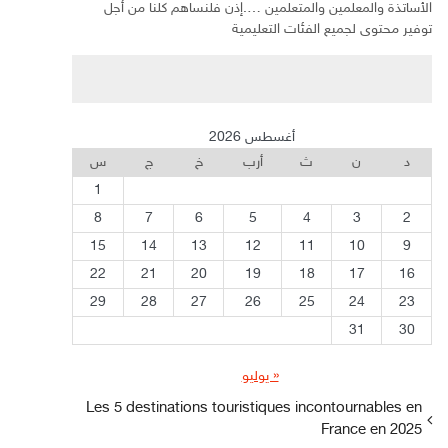
الأساتذة والمعلمين والمتعلمين ….إذن فلنساهم كلنا من أجل
توفير محتوى لجميع الفئات التعليمية
أغسطس 2026
د
ن
ث
أرب
خ
ج
س
1
8
7
6
5
4
3
2
15
14
13
12
11
10
9
22
21
20
19
18
17
16
29
28
27
26
25
24
23
31
30
« يوليو
Les 5 destinations touristiques incontournables en
France en 2025