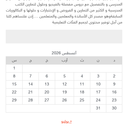
المدرسي و بالتفصيل مع دروس مفصلة بالفيديو وحلول لتمارين الكتب
المدرسية و الكثير من التمارين و الفروض و الإختبارات و حلولها و البكالوريات
السابقةوهو مصدر كل الأساتذة والمعلمين والمتعلمين ….إذن فلنساهم كلنا
من أجل توفير محتوى لجميع الفئات التعليمية
أغسطس 2026
د
ن
ث
أرب
خ
ج
س
1
8
7
6
5
4
3
2
15
14
13
12
11
10
9
22
21
20
19
18
17
16
29
28
27
26
25
24
23
31
30
« يوليو