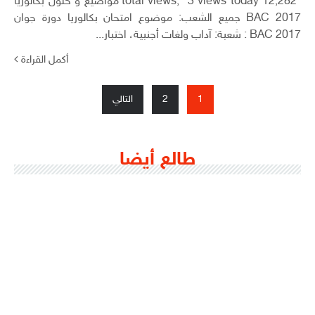
12,282 total views, 3 views today مواضيع و حلول بكالوريا
2017 BAC جميع الشعب: موضوع امتحان بكالوريا دورة جوان
2017 BAC : شعبة: آداب ولغات أجنبية، اختبار...
أكمل القراءة
تصفّح
1
2
التالي
المقالات
طالع أيضا