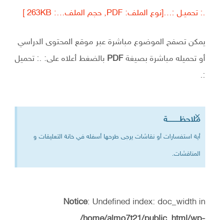
.: تحميـل :…[نوع الملف: PDF, حجم الملف…: 263KB ]
يمكن تصفح الموضوع مباشرة عبر موقع المحتوى الدراسي
أو تحميله مباشرة بصيغة
PDF
بالضغط أعلاه على: .: تحميل
:.
×
ملاحظــــــــة
أية استفسارات أو نقاشات يرجى طرحها أسفله في خانة التعليقات و
المناقشات.
Notice
: Undefined index: doc_width in
/home/almo7t21/public_html/wp-