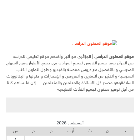
موقع المحتوى الدراسي
|
الجزائري هو أكبر وأضخم موقع تعليمي للدراسة
في الجزائر يوفر جميع الدروس لجميع المواد و في جميع الأطوار وفق المنهاج
المدرسي و بالتفصيل مع دروس مفصلة بالفيديو وحلول لتمارين الكتب
المدرسية و الكثير من التمارين و الفروض و الإختبارات و حلولها و البكالوريات
السابقةوهو مصدر كل الأساتذة والمعلمين والمتعلمين ….إذن فلنساهم كلنا
من أجل توفير محتوى لجميع الفئات التعليمية
أغسطس 2026
د
ن
ث
أرب
خ
ج
س
1