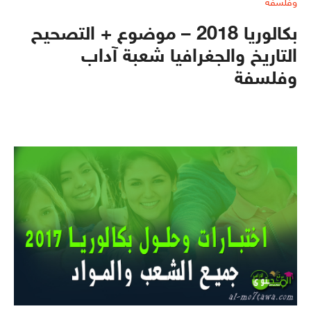
بكالوريا 2018 – موضوع + التصحيح
التاريخ والجغرافيا شعبة آداب
وفلسفة