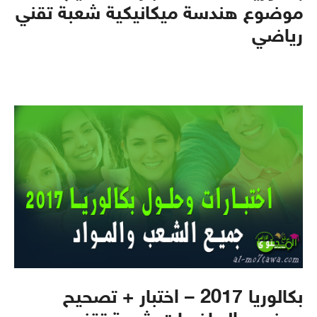
موضوع هندسة ميكانيكية شعبة تقني
رياضي
بكالوريا 2017 – اختبار + تصحيح