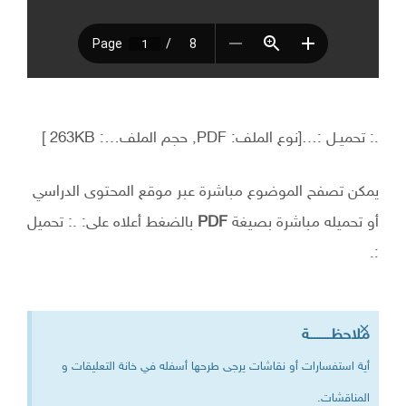
.: تحميـل :…[نوع الملف: PDF, حجم الملف…: 263KB ]
يمكن تصفح الموضوع مباشرة عبر موقع المحتوى الدراسي
أو تحميله مباشرة بصيغة
PDF
بالضغط أعلاه على: .: تحميل
:.
×
ملاحظــــــــة
أية استفسارات أو نقاشات يرجى طرحها أسفله في خانة التعليقات و
المناقشات.