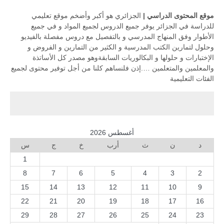
موقع المحتوى الدراسي
|
الجزائري هو أكبر وأضخم موقع تعليمي
للدراسة في الجزائر يوفر جميع الدروس لجميع المواد و في جميع
الأطوار وفق المنهاج المدرسي و بالتفصيل مع دروس مفصلة بالفيديو
وحلول لتمارين الكتب المدرسية و الكثير من التمارين و الفروض و
الإختبارات و حلولها و البكالوريات السابقةوهو مصدر كل الأساتذة
والمعلمين والمتعلمين ….إذن فلنساهم كلنا من أجل توفير محتوى لجميع
الفئات التعليمية
أغسطس 2026
د
ن
ث
أرب
خ
ج
س
1
8
7
6
5
4
3
2
15
14
13
12
11
10
9
22
21
20
19
18
17
16
29
28
27
26
25
24
23