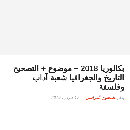
بكالوريا 2018 – موضوع + التصحيح
التاريخ والجغرافيا شعبة آداب
وفلسفة
بقلم
المحتوى الدراسي
17 فبراير، 2019