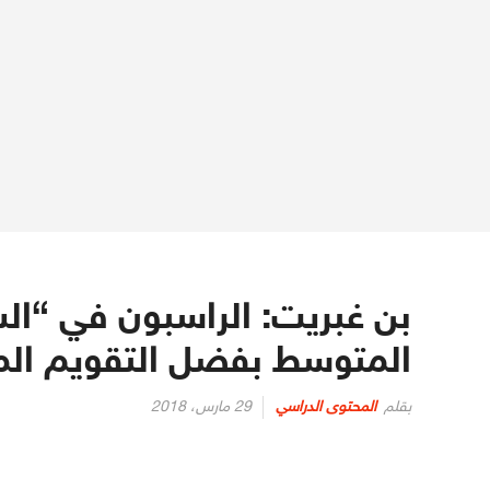
بن غبريت: الراسبون في “ال
المتوسط بفضل التقويم ال
نُشر
بقلم
المحتوى الدراسي
29 مارس، 2018
في