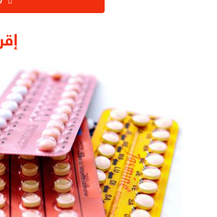
‫147 تعليقات
إقر