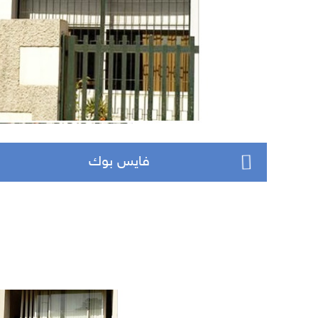
فايس بوك