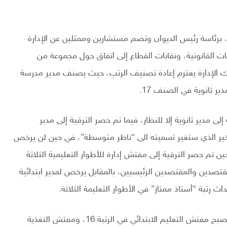
 برئاسة رئيس الديوان وتضم مستشارين وممثلين عن الإدارة
سات القانونية، ونقابات القطاع إلى اتفاق حول مجموعة من
اك الإدارة يعتزم إعادة تصنيف الرتب، حيث يصنف مدير مدرسة
ى مدير ثانوية إلا للنظار، فيما تم حصر الترقية إلى مدير
أخير الذي ستغير تسميته الى “ناظر متوسطة”، في حين لن يرخص
ن تم حصر الترقية إلى مفتش إدارة للأطوار التعليمية الثلاثة
تصدين والمقتصدين الرئيسيين، بالمقابل يرخص لمدير ابتدائية
رتبة “أستاذ ممتاز” في الأطوار التعليمة الثلاثة.
أما أسلاك التفتيش فستعرف إعادة في التصنيف، حيث يصبح مفتش التعليم الابتدائي في الرتبة 16، ومفتش التغذية