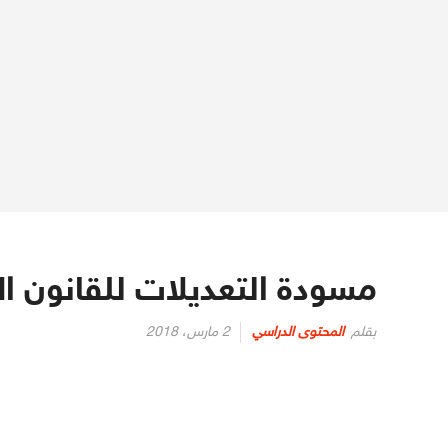
مسودة التعديلات للقانون ا
نُشر
بقلم
المحتوى الدراسي
2 مارس، 2018
في