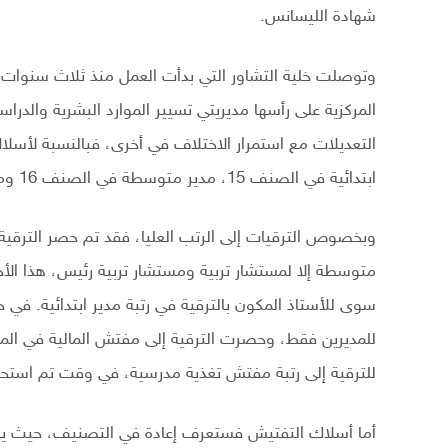
شهادة الليسانس.
وتوصلت خلية التشاور التي بدأت العمل منذ ثلاث سنوات،
المركزية على رأسها مديريتي تسيير الموارد البشرية والدرا
التعديلات مع استمرار الاختلاف في أخرى، فبالنسبة لأسل
ابتدائية في الصنف 15، مدير متوسطة في الصنف 16 ومدير ثانوية في الصنف 17.
وبخصوص الترقيات إلى الرتب العليا، فقد تم حصر الترقية إل
متوسطة إلا لمستشار تربية ومستشار تربية رئيس، هذا ال
سوى للأستاذ المكون بالترقية في رتبة مدير ابتدائية. في حي
للمديرين فقط، وحصرت الترقية إلى مفتش المالية في المق
للترقية إلى رتبة مفتش تغذية مدرسية، في وقت تم استحداث 