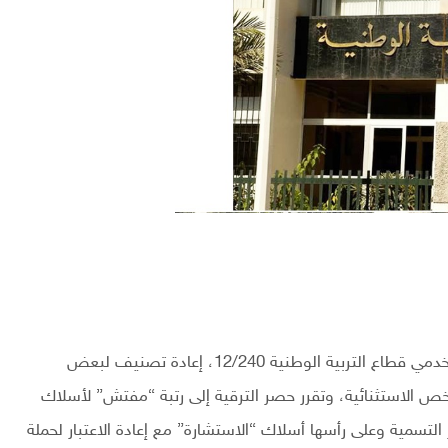
حملت، مسودة التعديلات النهائية للقانون الأساسي لمستخدمي قطاع التربية الوطنية 12/240، إعادة تصنيف لبعض
ص الاستثنائية، وتقرر حصر الترقية إلى رتبة “مفتش” لأسلاك
تسمية وعلى رأسها أسلاك “الاستشارة” مع إعادة الاعتبار لحملة