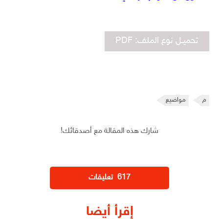
تحميـل نوع الملف: PDF
م
مواضيع
شارك هذه المقالة مع أصدقائك!
‫617 تعليقات
إقرأ أيضا