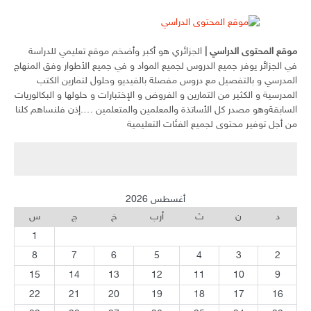
موقع المحتوى الدراسي
|
الجزائري هو أكبر وأضخم موقع تعليمي للدراسة
في الجزائر يوفر جميع الدروس لجميع المواد و في جميع الأطوار وفق المنهاج
المدرسي و بالتفصيل مع دروس مفصلة بالفيديو وحلول لتمارين الكتب
المدرسية و الكثير من التمارين و الفروض و الإختبارات و حلولها و البكالوريات
السابقةوهو مصدر كل الأساتذة والمعلمين والمتعلمين ….إذن فلنساهم كلنا
من أجل توفير محتوى لجميع الفئات التعليمية
أغسطس 2026
د
ن
ث
أرب
خ
ج
س
1
8
7
6
5
4
3
2
15
14
13
12
11
10
9
22
21
20
19
18
17
16