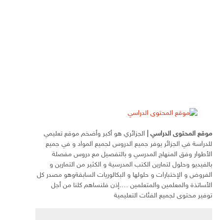
موقع المحتوى الدراسي
|
الجزائري هو أكبر وأضخم موقع تعليمي
للدراسة في الجزائر يوفر جميع الدروس لجميع المواد و في جميع
الأطوار وفق المنهاج المدرسي و بالتفصيل مع دروس مفصلة
بالفيديو وحلول لتمارين الكتب المدرسية و الكثير من التمارين و
الفروض و الإختبارات و حلولها و البكالوريات السابقةوهو مصدر كل
الأساتذة والمعلمين والمتعلمين ….إذن فلنساهم كلنا من أجل
توفير محتوى لجميع الفئات التعليمية