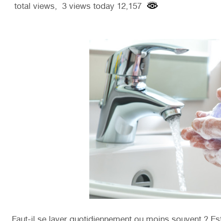
12,157 total views, 3 views today
Faut-il se laver quotidiennement ou moins souvent ? Est-i