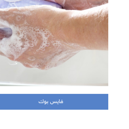
فايس بوك