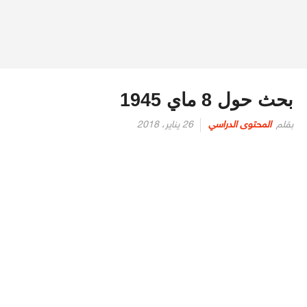
بحث حول 8 ماي 1945
نُشر
بقلم
المحتوى الدراسي
26 يناير، 2018
في