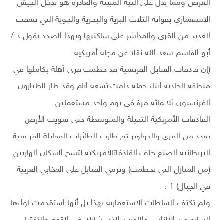
الغرض ومما يدل على النية المبيتة والغادرة هو تدخل الجيش
الاستعماري بقواته الثلاث البرية والبحرية والجوية التي نسفت
العديد من القرى والمداشر على ساكنيها وبهذا الصدد يقول د /
أبو القاسم سعد الله نقلا عن مجلة أمريكية:
(إن قاذفات القنابل الفرنسية قد حطمت قرى آهلة بكاملها في
منطقة الحادثة أبناء حملة دامت تسعة أيام وقد طار الطيارون
الفرنسيون ثلاثمائة مرة في يوم واحد مستعملين
القاذفات الأمريكية الثقيلة والمتوسطة حتى سويت الأرض
بعدد من القرى والدواوير ثم طارت الطائرات المقاتلة الفرنسية
البريطانية الصنع خلف القاذفاتالأمريكية لتسح السكان الهاربين
(من المنازل التي تحطمت) وترمي القنابل على المخابي العربية
في الجبال) 1 .
ولم تكتف السلطات الاستعمارية بهذا بل أنها استقدمت لواءها
السابع من الألزاس واللورين الذي شارك في القمع والتقتيل