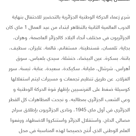
شرع زعماء الحركة الوطنية الجزائرية بالتحضير للاحتفال بنهاية
الحرب العالمية الثانية بالتظاهر ابتداء من عيد العمال 1 ماي كان
الجزائريون في مختلف أنحاء البلاد كالجزائر العاصمة، وهران،
بجاية، تلمسان، قسنطينة، مستغانم، قالمة، غليزان، سطيف،
باتنة، بسكرة، عين البيضاء، خنشلة، سيدي بلعباس، سوق
أهراس، شرشال، مليانة، سكيكدة، سعيدة، عنابة، تبسة، سور
الغزلان. عن طريق تنظيم تجمعات و مسيرات ليتم استغلالها
كوسيلة ضغط على الفرنسيين بإظهار قوة الحركة الوطنية و
وعي الشعب الجزائري بمطالبه، و نجحت المظاهرات كل القطر
الجزائري في أول ماي 1945، ونادى الجزائريون بإطلاق سراح
مصالي الحاج، واستقلال الجزائر واستنكروا الاضطهاد ورفعوا
العلم الوطني الذي أُنتج خصيصا لهذه المناسبة في محل