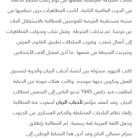
قامت الشرطة الفرنسية بقمعها في يوم إعلان انتصار الحلفاء
في الحرب العالمية الثانية، أتاحت المظاهرات جرى تنظميها في
مدينة قسنطينة الفرصة للقوميين للمطالبة بالاستقلال البلاد
عن فرنسا. ثم تدخلت الشرطة. وقتل شاب وتحولت المظاهرات
إلى أعمال شغب. وقررت السلطات تطبيق القانون العرفي
وشرعت الشرطة في قمعها. ما أدى لمقتل آلاف الأشخاص.
كانت الجهود مبذولة بين أعضاء أحباب البيان والحرية لتنسيق
العمل وتكوين جبهة موحدة، وكانت هناك موجة من الدعاية
انطلقت منذ جانفي 1945 تدعو الناس إلى التحمس لمطالب
البيان. وقد أنعقد مؤتمر
لأحباب البيان
أسفرت عنه المطالبة
بإلغاء نظام البلديات المختلطة والحكم العسكري في الجنوب
وجعل اللغة العربية لغة رسمية، ثم المطالبة بإطلاق
سراح مصالي الحاج.وقد أدى هذا النشاط الوطني إلى