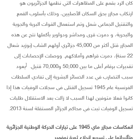
كان الرد بقمع على المظاهرات التي نظمها الجزائريون هو
ارتكاب مجازر بحق السكان الأصليين، وذلك بأسلوب القمع
والتقتيل الجماعي شمل وتم استعمال القوات البرية والجوية
والبحرية، و دمرت قرى ومداشر ودواوير بأكملها نتج عن هذه
المجازر قتل أكثر من 45,000 جزائري أولهم الشاب (بوزيد شعال
22 سنة)، دمرت قراهم وأملاكهم. ووصلت الإحصاءات إلى
[
تقديرات برقام أعلى ما بين 50,000 و70,000 قتيل.
يعود
سبب التضارب في عدد الخسائر البشرية إلى تفادي السلطات
الفرنسية عام 1945 تسجيل القتلى في سجلات الوفيات هذا إذا
كانوا فعلا متوفين لهذا السبب لا زالت بعد الاستقلال طلبات
تسجيل الوفيات تبت في محاكم الجزائر المستقلة لسنة 2013.
انعكاسات مجازر ماي 1945 على تيارات الحركة الوطنية الجزائرية
وتأثيراتها على تسريع اندلاع ثورة نوفمبر