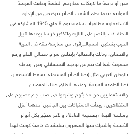
مبرر أو ذريعة ما لارتكاب مجازرهم البشعة وجاءت الفرصة
المواتية عندما نظم الشعب الجزائريبترخيص من الإدارة
الاستعمارية مظاهرات سلمية يوم 8 ماي 1945 للمشاركة في
الاحتفالات بالنصر على النازية ولتذكير فرنسا بوعدها قبيل
الحرب بتمكين الشعبالجزائري من ممارسة حقه في الحرية
والانعتاق، وذلك بالمطالبة بإطلاق سراح مصالي الحاج ورفع
مجموعة شعارات تنم عن توجهه الاستقلالي وعن ارتباطه
بالوطن العربي مثل (تحيا الجزائر المستقلة، يسقط الاستعمار،
تحيا الجامعة العربية). وعندها انطلق جبناء المعمرين
والاستعماريين من مخابئهم وشرعوا في صب جام غضبهم على
المتظاهرين، وبدأت الاشتباكات بين الجانبين أحدهما أعزل
وسلاحه الإيمان بقضيته العادلة، والآخر مدجّج بكل أنواع
الأسلحة واشترك فيها المعمرون بمليشيات خاصة كونت لهذا