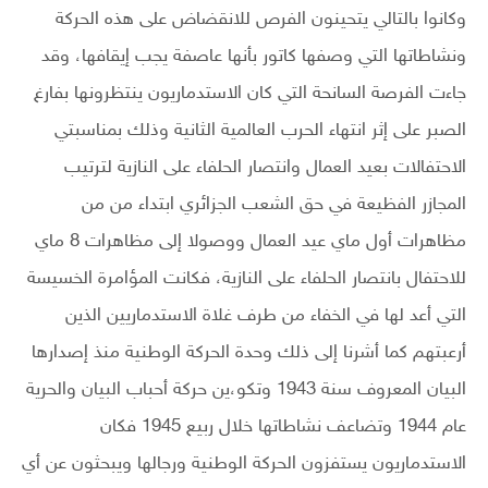
وكانوا بالتالي يتحينون الفرص للانقضاض على هذه الحركة
ونشاطاتها التي وصفها كاتور بأنها عاصفة يجب إيقافها، وقد
جاءت الفرصة السانحة التي كان الاستدماريون ينتظرونها بفارغ
الصبر على إثر انتهاء الحرب العالمية الثانية وذلك بمناسبتي
الاحتفالات بعيد العمال وانتصار الحلفاء على النازية لترتيب
المجازر الفظيعة في حق الشعب الجزائري ابتداء من من
مظاهرات أول ماي عيد العمال ووصولا إلى مظاهرات 8 ماي
للاحتفال بانتصار الحلفاء على النازية، فكانت المؤامرة الخسيسة
التي أعد لها في الخفاء من طرف غلاة الاستدماريين الذين
أرعبتهم كما أشرنا إلى ذلك وحدة الحركة الوطنية منذ إصدارها
البيان المعروف سنة 1943 وتكو،ين حركة أحباب البيان والحرية
عام 1944 وتضاعف نشاطاتها خلال ربيع 1945 فكان
الاستدماريون يستفزون الحركة الوطنية ورجالها ويبحثون عن أي