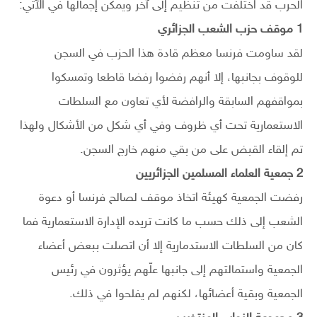
الحرب قد اختلفت من تنظيم إلى آخر ويمكن إجمالها في الآتي:
1
موقف حزب الشعب
الجزائري
لقد ساومت فرنسا معظم قادة هذا الحزب في السجن
للوقوف بجانبها، إلا أنهم رفضوا رفضا قاطعا وتمسكوا
بمواقفهم السابقة والرافضة لأي تعاون مع السلطات
الاستعمارية تحت أي ظروف وفي أي شكل من الأشكال ولهذا
تم إلقاء القبض على من بقي منهم خارج السجن.
2
جمعية العلماء المسلمين
الجزائريين
رفضت الجمعية كهيئة اتخاذ موقف لصالح فرنسا أو دعوة
الشعب إلى ذلك حسب ما كانت تريده الإدارة الاستعمارية فما
كان من السلطات الاستدمارية إلا أن اتصلت ببعض أعضاء
الجمعية واستمالتهم إلى جانبها علّهم يؤثرون في رئيس
الجمعية وبقية أعضائها، لكنهم لم يفلحوا في ذلك.