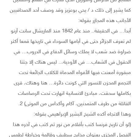
كما يشير إلى ذلك د / يحي بوعزيز وقد وصف أحد الصحافيين
الأجانب هذه المجازر بقوله:
أبدا… في الحقيقة.. منذ عام 1842 منذ الماريشال سانت أرنو
لم تعرف الجزائر حتى في أيامها السوداء في تاريخها قمعا أكثر
ضراوة ضد شعب لا يملك وسائل الدفاع في الدروب… في
الحقول في الشعاب… في الأودية،.. ليس هناك إلا جثثا
مبقورة أمعنت فيها الأفواه المدماة للكلاب الجائعة تحت
التجمع المحزن للنسور التي كونت دائرة… هنا وهناك، قرى
بكاملها سحقت، مبادئ الانسانية انهارت تحت الرصاصات
القاتلة من طرف المتمدنين، آكام وأكداس من الموتى) 2.
وهذا الاتجاه أكده الشيخ البشير الإبراهيمي بقوله:
(لو أن تاريخ فرنسا كتب بأقلام من نور ثم كتب في آخره هذا
الفصل المخزي بعنوان مذابح سطيف وڤالمة وخراطة لطمس