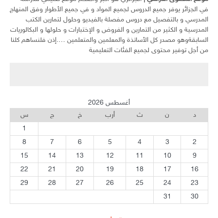
في الجزائر يوفر جميع الدروس لجميع المواد و في جميع الأطوار وفق المنهاج
المدرسي و بالتفصيل مع دروس مفصلة بالفيديو وحلول لتمارين الكتب
المدرسية و الكثير من التمارين و الفروض و الإختبارات و حلولها و البكالوريات
السابقةوهو مصدر كل الأساتذة والمعلمين والمتعلمين ….إذن فلنساهم كلنا
من أجل توفير محتوى لجميع الفئات التعليمية
أغسطس 2026
د
ن
ث
أرب
خ
ج
س
1
8
7
6
5
4
3
2
15
14
13
12
11
10
9
22
21
20
19
18
17
16
29
28
27
26
25
24
23
31
30