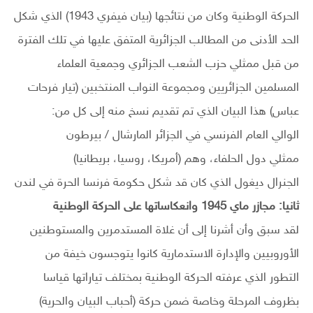
الحركة الوطنية وكان من نتائجها (بيان فيفري 1943) الذي شكل
الحد الأدنى من المطالب الجزائرية المتفق عليها في تلك الفترة
من قبل ممثلي حزب الشعب الجزائري وجمعية العلماء
المسلمين الجزائريين ومجموعة النواب المنتخبين (تيار فرحات
عباس) هذا البيان الذي تم تقديم نسخ منه إلى كل من:
الوالي العام الفرنسي في الجزائر المارشال / بيرطون
ممثلي دول الحلفاء، وهم (أمريكا، روسيا، بريطانيا)
الجنرال ديغول الذي كان قد شكل حكومة فرنسا الحرة في لندن
ثانيا: مجازر ماي 1945 وانعكاساتها على الحركة الوطنية
لقد سبق وأن أشرنا إلى أن غلاة المستدمرين والمستوطنين
الأوروبيين والإدارة الاستدمارية كانوا يتوجسون خيفة من
التطور الذي عرفته الحركة الوطنية بمختلف تياراتها قياسا
بظروف المرحلة وخاصة ضمن حركة (أحباب البيان والحرية)